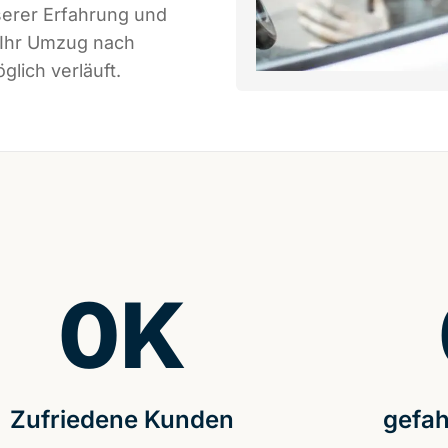
serer Erfahrung und
 Ihr Umzug nach
lich verläuft.
0
K
Zufriedene Kunden
gefah