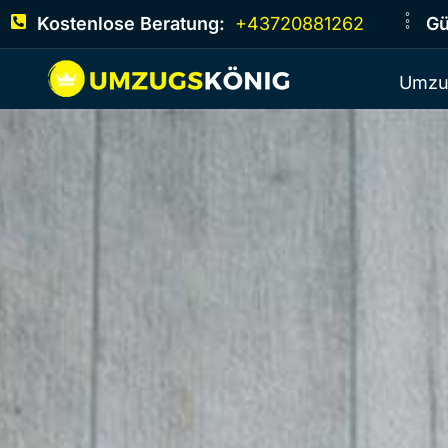
Kostenlose Beratung:
+43720881262
Gü
Umzu