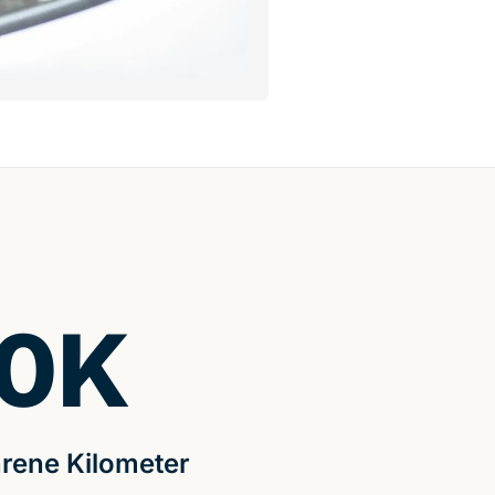
0
K
rene Kilometer