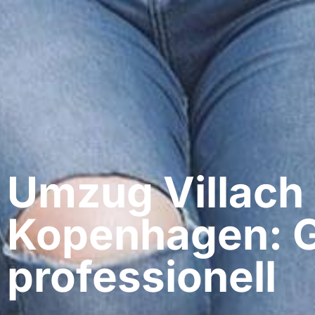
Umzug Villach​
Kopenhagen: G
professionell​