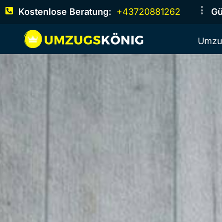
Kostenlose Beratung:
+43720881262
Gü
Umzu