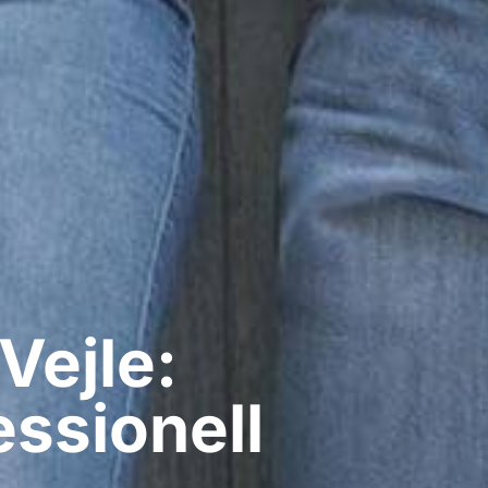
Vejle:
ssionell​