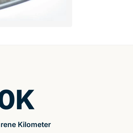
0
K
rene Kilometer