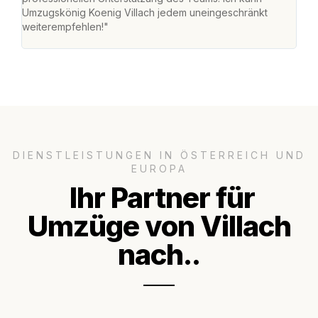
Umzugskönig Koenig Villach jedem uneingeschränkt
an m
weiterempfehlen!"
groß
DIENSTLEISTUNGEN IN ÖSTERREICH UND
EUROPA
Ihr Partner für
Umzüge von Villach
nach..