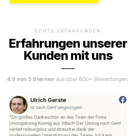
ECHTE ERFAHRUNGEN
Erfahrungen unserer
Kunden mit uns
4.9 von 5 Sternen
aus über 800+ Bewertungen.
Ulrich Gerste
ist nach Genf umgezogen
"Ein großes Dankeschön an das Team der Firma
"Die
Umzugskönig Koenig aus Villach! Der Umzug nach Genf
mei
verlief reibungslos und stressfrei dank der
Team
professionellen Unterstützung des Teams. Ich kann
habe