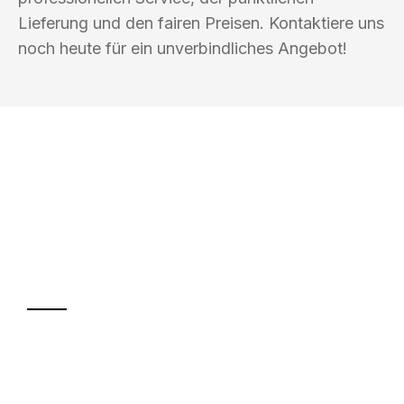
Lieferung und den fairen Preisen. Kontaktiere uns
noch heute für ein unverbindliches Angebot!
UMZUGSKÖNIG KOENIG VILLACH
Ihr Umzug oder
Transport
Sparen Sie bis zu 100€ bei Anfrage
Abwicklung innerhalb von 24 Stunden