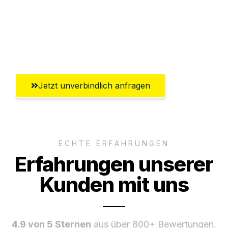
Versichert bis zu 7.500€
Ggf. komplette Zollabwicklung inklusive
Umfassender Kundensupport aus Villach
Jetzt unverbindlich anfragen
ECHTE ERFAHRUNGEN
Erfahrungen unserer
Kunden mit uns
4.9 von 5 Sternen
aus über 800+ Bewertungen.