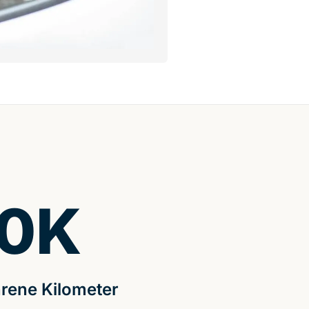
0
K
rene Kilometer