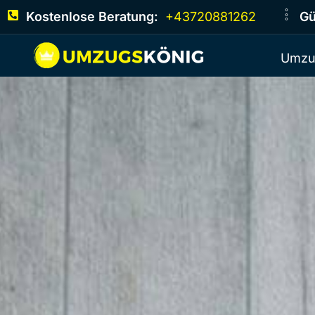
Kostenlose Beratung:
+43720881262
Gü
Umzu