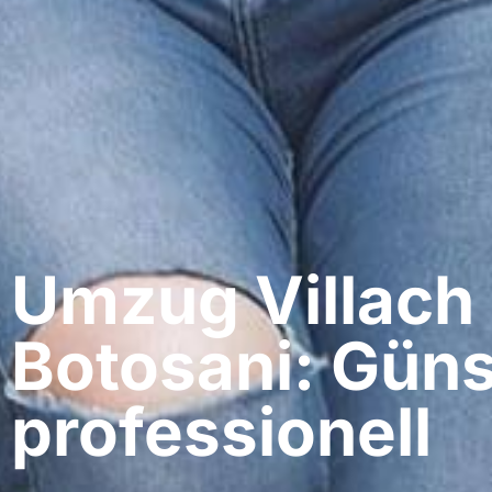
Umzug Villach​
Botosani: Güns
professionell​