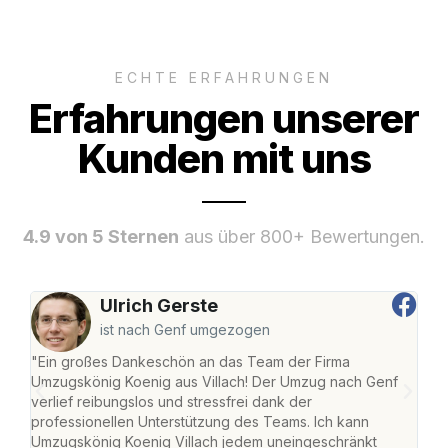
ECHTE ERFAHRUNGEN
Erfahrungen unserer
Kunden mit uns
4.9 von 5 Sternen
aus über 800+ Bewertungen.
Ulrich Gerste
ist nach Genf umgezogen
"Ein großes Dankeschön an das Team der Firma
"Die
Umzugskönig Koenig aus Villach! Der Umzug nach Genf
mei
verlief reibungslos und stressfrei dank der
Team
professionellen Unterstützung des Teams. Ich kann
habe
Umzugskönig Koenig Villach jedem uneingeschränkt
an m