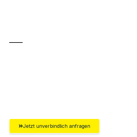
UMZUGSKÖNIG KOENIG VILLACH
Ihr Umzug oder
Transport
Sparen Sie bis zu 100€ bei Anfrage
Abwicklung innerhalb von 24 Stunden
Versichert bis zu 7.500€
Ggf. komplette Zollabwicklung inklusive
Umfassender Kundensupport aus Villach
Jetzt unverbindlich anfragen