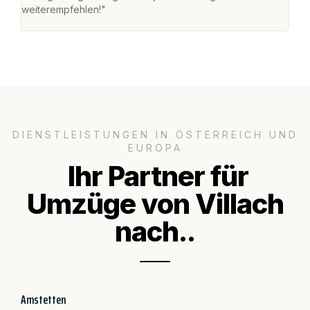
weiterempfehlen!"
groß
DIENSTLEISTUNGEN IN ÖSTERREICH UND
EUROPA
Ihr Partner für
Umzüge von Villach
nach..
Amstetten