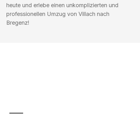
heute und erlebe einen unkomplizierten und
professionellen Umzug von Villach nach
Bregenz!
UMZUGSKÖNIG KOENIG VILLACH
Ihr Umzug oder
Transport
Sparen Sie bis zu 100€ bei Anfrage
Abwicklung innerhalb von 24 Stunden