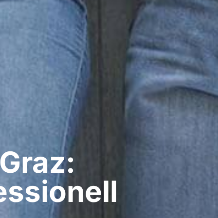
 Graz:
ssionell​