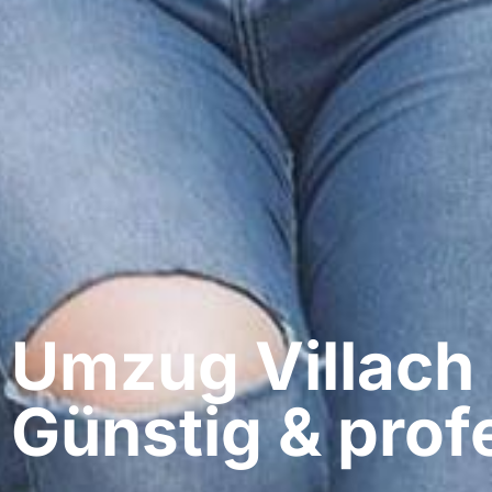
Umzug Villach​
Günstig & profe