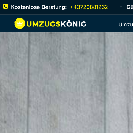
Kostenlose Beratung:
+43720881262
Gü
Umzu