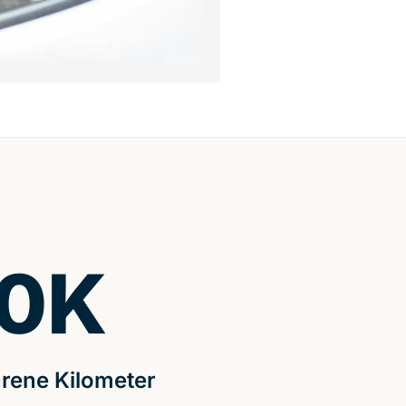
0
K
rene Kilometer