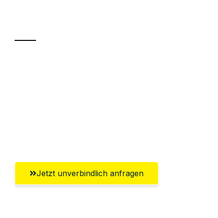
Transport
Sparen Sie bis zu 100€ bei Anfrage
Abwicklung innerhalb von 24 Stunden
Versichert bis zu 7.500€
Ggf. komplette Zollabwicklung inklusive
Umfassender Kundensupport aus Villach
Jetzt unverbindlich anfragen