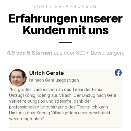
ECHTE ERFAHRUNGEN
Erfahrungen unserer
Kunden mit uns
4.9 von 5 Sternen
aus über 800+ Bewertungen.
Ulrich Gerste
ist nach Genf umgezogen
"Ein großes Dankeschön an das Team der Firma
"Die
Umzugskönig Koenig aus Villach! Der Umzug nach Genf
mei
verlief reibungslos und stressfrei dank der
Team
professionellen Unterstützung des Teams. Ich kann
habe
Umzugskönig Koenig Villach jedem uneingeschränkt
an m
weiterempfehlen!"
groß