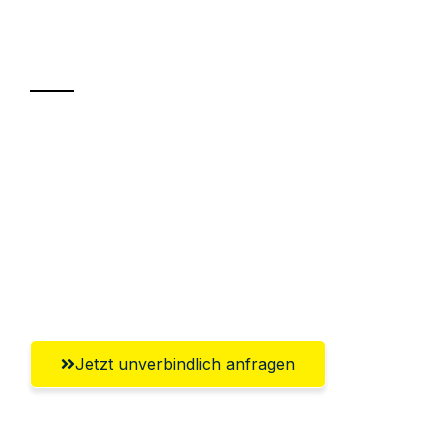
Ihr Umzug oder
Transport
Sparen Sie bis zu 100€ bei Anfrage
Abwicklung innerhalb von 24 Stunden
Versichert bis zu 7.500€
Ggf. komplette Zollabwicklung inklusive
Umfassender Kundensupport aus Villach
Jetzt unverbindlich anfragen