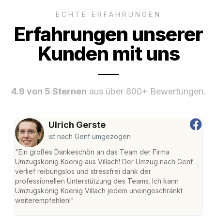
ECHTE ERFAHRUNGEN
Erfahrungen unserer
Kunden mit uns
4.9 von 5 Sternen
aus über 800+ Bewertungen.
Ulrich Gerste
ist nach Genf umgezogen
"Ein großes Dankeschön an das Team der Firma
"Die
Umzugskönig Koenig aus Villach! Der Umzug nach Genf
mei
verlief reibungslos und stressfrei dank der
Team
professionellen Unterstützung des Teams. Ich kann
habe
Umzugskönig Koenig Villach jedem uneingeschränkt
an m
weiterempfehlen!"
groß