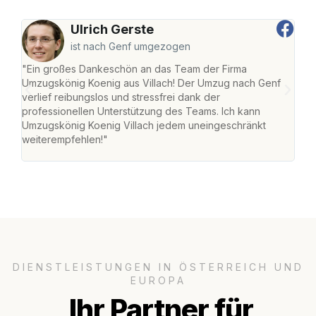
Ulrich Gerste
ist nach Genf umgezogen
"Ein großes Dankeschön an das Team der Firma
"Die
Umzugskönig Koenig aus Villach! Der Umzug nach Genf
mei
verlief reibungslos und stressfrei dank der
Team
professionellen Unterstützung des Teams. Ich kann
habe
Umzugskönig Koenig Villach jedem uneingeschränkt
an m
weiterempfehlen!"
groß
DIENSTLEISTUNGEN IN ÖSTERREICH UND
EUROPA
Ihr Partner für