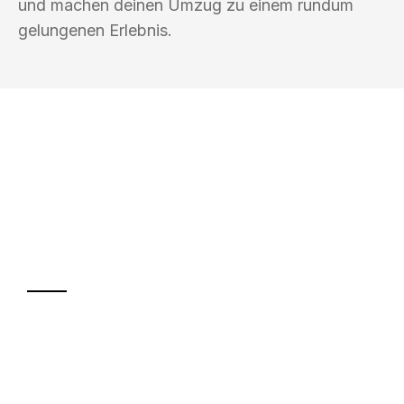
und machen deinen Umzug zu einem rundum
gelungenen Erlebnis.
UMZUGSKÖNIG KOENIG VILLACH
Ihr Umzug oder
Transport
Sparen Sie bis zu 100€ bei Anfrage
Abwicklung innerhalb von 24 Stunden
Versichert bis zu 7.500€