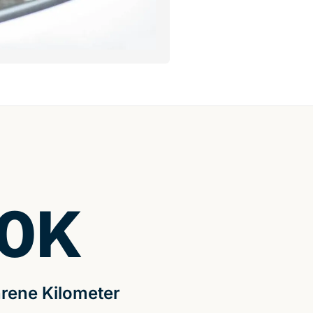
0
K
rene Kilometer