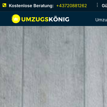
Kostenlose Beratung:
+43720881262
Gü
Umzu