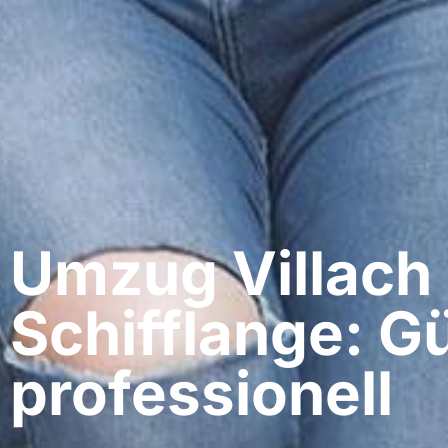
Umzug Villach​
Schifflange: G
professionell​