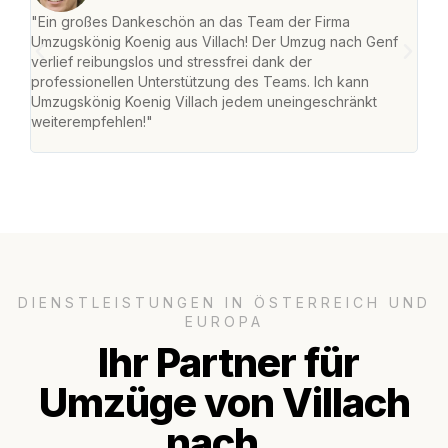
"Ein großes Dankeschön an das Team der Firma
"Die
Umzugskönig Koenig aus Villach! Der Umzug nach Genf
mei
verlief reibungslos und stressfrei dank der
Team
professionellen Unterstützung des Teams. Ich kann
habe
Umzugskönig Koenig Villach jedem uneingeschränkt
an m
weiterempfehlen!"
groß
DIENSTLEISTUNGEN IN ÖSTERREICH UND
EUROPA
Ihr Partner für
Umzüge von Villach
nach..