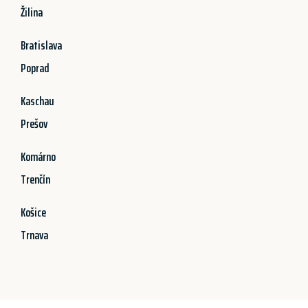
Žilina
Bratislava
Poprad
Kaschau
Prešov
Komárno
Trenčín
Košice
Trnava