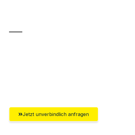
Ihr Umzug oder
Transport
Sparen Sie bis zu 100€ bei Anfrage
Abwicklung innerhalb von 24 Stunden
Versichert bis zu 7.500€
Ggf. komplette Zollabwicklung inklusive
Umfassender Kundensupport aus Villach
Jetzt unverbindlich anfragen