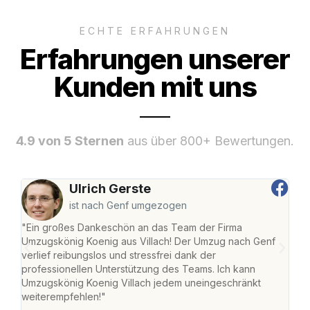
ECHTE ERFAHRUNGEN
Erfahrungen unserer
Kunden mit uns
4.9 von 5 Sternen
aus über 800+ Bewertungen.
Ulrich Gerste
ist nach Genf umgezogen
"Ein großes Dankeschön an das Team der Firma
"Die
Umzugskönig Koenig aus Villach! Der Umzug nach Genf
mei
verlief reibungslos und stressfrei dank der
Team
professionellen Unterstützung des Teams. Ich kann
habe
Umzugskönig Koenig Villach jedem uneingeschränkt
an m
weiterempfehlen!"
groß