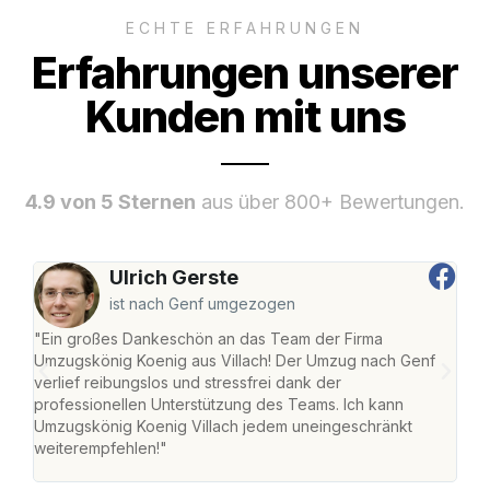
ECHTE ERFAHRUNGEN
Erfahrungen unserer
Kunden mit uns
4.9 von 5 Sternen
aus über 800+ Bewertungen.
Ulrich Gerste
ist nach Genf umgezogen
"Ein großes Dankeschön an das Team der Firma
"Die
Umzugskönig Koenig aus Villach! Der Umzug nach Genf
mei
verlief reibungslos und stressfrei dank der
Team
professionellen Unterstützung des Teams. Ich kann
habe
Umzugskönig Koenig Villach jedem uneingeschränkt
an m
weiterempfehlen!"
groß