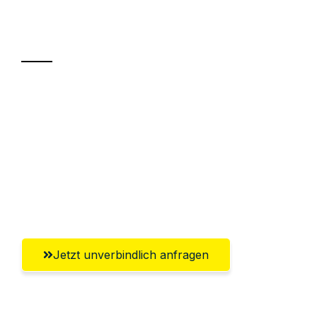
Ihr Umzug oder
Transport
Sparen Sie bis zu 100€ bei Anfrage
Abwicklung innerhalb von 24 Stunden
Versichert bis zu 7.500€
Ggf. komplette Zollabwicklung inklusive
Umfassender Kundensupport aus Villach
Jetzt unverbindlich anfragen