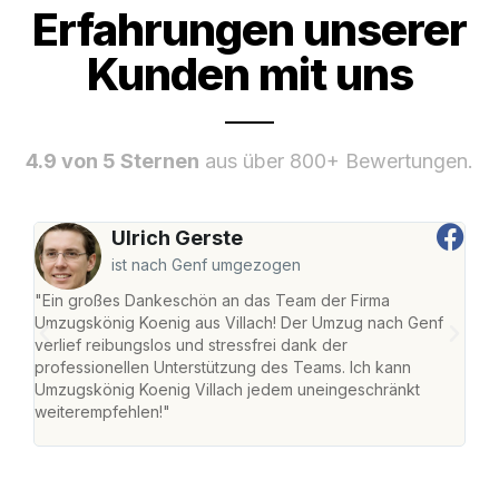
Erfahrungen unserer
Kunden mit uns
4.9 von 5 Sternen
aus über 800+ Bewertungen.
Ulrich Gerste
ist nach Genf umgezogen
"Ein großes Dankeschön an das Team der Firma
"Die
Umzugskönig Koenig aus Villach! Der Umzug nach Genf
mei
verlief reibungslos und stressfrei dank der
Team
professionellen Unterstützung des Teams. Ich kann
habe
Umzugskönig Koenig Villach jedem uneingeschränkt
an m
weiterempfehlen!"
groß