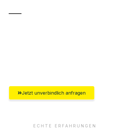
Transport
Sparen Sie bis zu 100€ bei Anfrage
Abwicklung innerhalb von 24 Stunden
Versichert bis zu 7.500€
Ggf. komplette Zollabwicklung inklusive
Umfassender Kundensupport aus Villach
Jetzt unverbindlich anfragen
ECHTE ERFAHRUNGEN