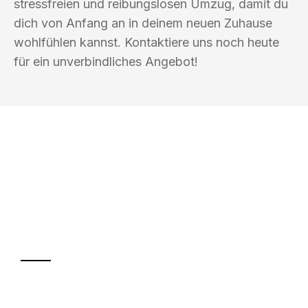
stressfreien und reibungslosen Umzug, damit du
dich von Anfang an in deinem neuen Zuhause
wohlfühlen kannst. Kontaktiere uns noch heute
für ein unverbindliches Angebot!
UMZUGSKÖNIG KOENIG VILLACH
Ihr Umzug oder
Transport
Sparen Sie bis zu 100€ bei Anfrage