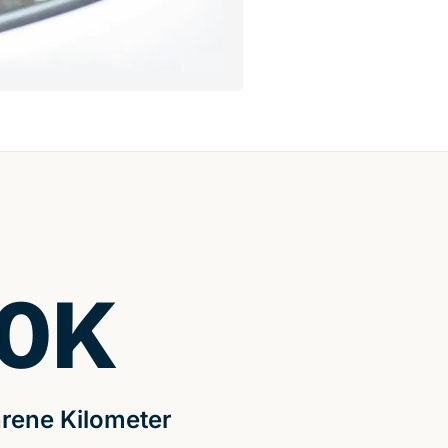
0
K
rene Kilometer