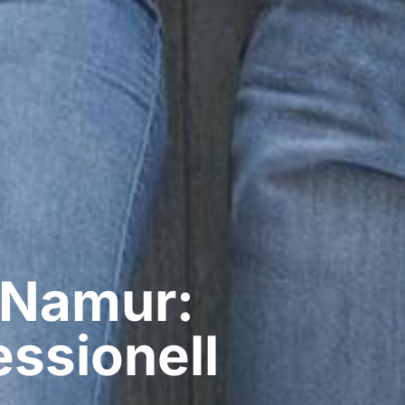
 Namur:
ssionell​