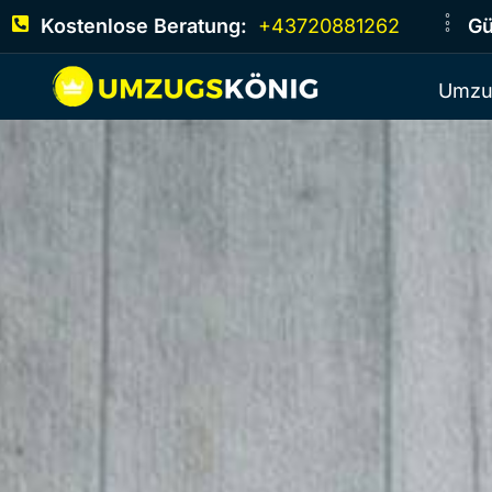
Kostenlose Beratung:
+43720881262
Gü
Umzu