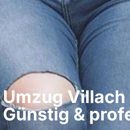
Umzug Villach​
Günstig & profe