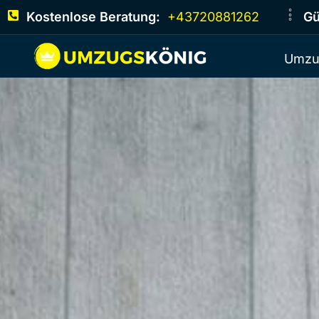
Kostenlose Beratung:
+43720881262
Gü
Umzu