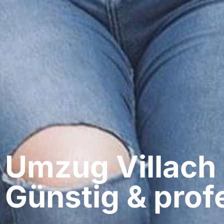
Umzug Villach​
Günstig & profe