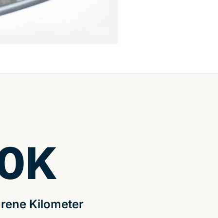
0
K
rene Kilometer