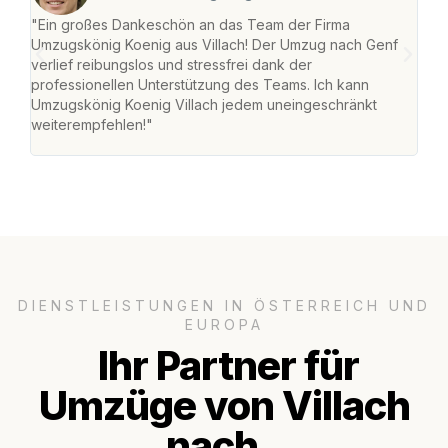
"Ein großes Dankeschön an das Team der Firma
"Die
Umzugskönig Koenig aus Villach! Der Umzug nach Genf
mei
verlief reibungslos und stressfrei dank der
Team
professionellen Unterstützung des Teams. Ich kann
habe
Umzugskönig Koenig Villach jedem uneingeschränkt
an m
weiterempfehlen!"
groß
DIENSTLEISTUNGEN IN ÖSTERREICH UND
EUROPA
Ihr Partner für
Umzüge von Villach
nach..