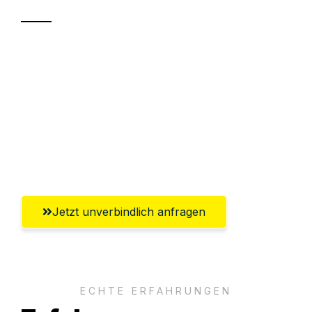
Sparen Sie bis zu 100€ bei Anfrage
Abwicklung innerhalb von 24 Stunden
Versichert bis zu 7.500€
Ggf. komplette Zollabwicklung inklusive
Umfassender Kundensupport aus Villach
Jetzt unverbindlich anfragen
ECHTE ERFAHRUNGEN