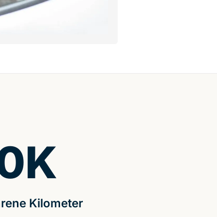
0
K
rene Kilometer