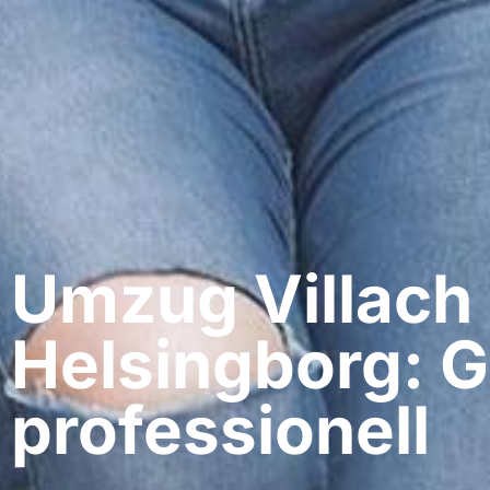
Umzug Villach​
Helsingborg: G
professionell​