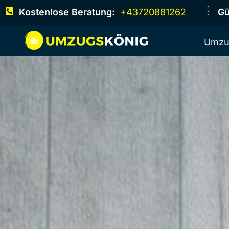
Kostenlose Beratung:
+43720881262
Gü
Umzu