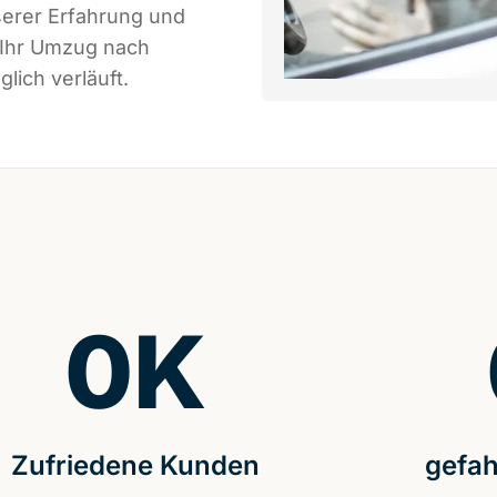
serer Erfahrung und
 Ihr Umzug nach
lich verläuft.
0
K
Zufriedene Kunden
gefah