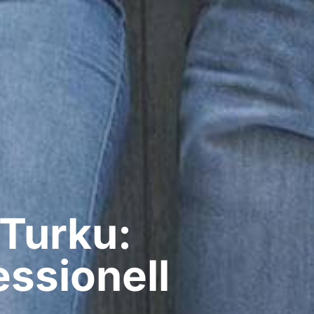
 Turku:
ssionell​