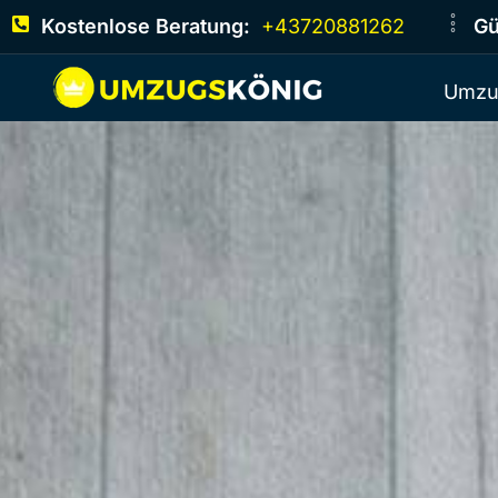
Kostenlose Beratung:
+43720881262
Gü
Umzu