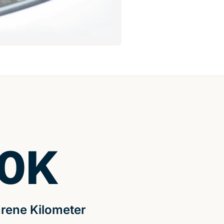
0
K
rene Kilometer