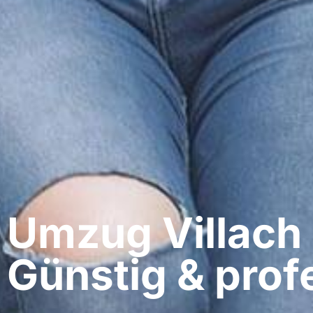
Umzug Villach​
Günstig & profe