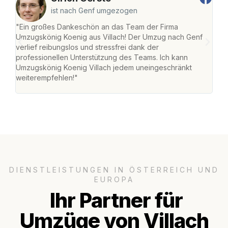
ist nach Genf umgezogen
"Ein großes Dankeschön an das Team der Firma
"Die
Umzugskönig Koenig aus Villach! Der Umzug nach Genf
mei
verlief reibungslos und stressfrei dank der
Team
professionellen Unterstützung des Teams. Ich kann
habe
Umzugskönig Koenig Villach jedem uneingeschränkt
an m
weiterempfehlen!"
groß
DIENSTLEISTUNGEN IN ÖSTERREICH UND
EUROPA
Ihr Partner für
Umzüge von Villach