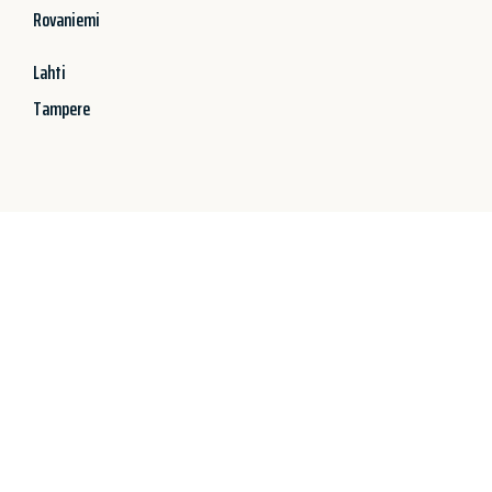
Rovaniemi
Lahti
Tampere
Jetzt anfragen &
100€ sparen!