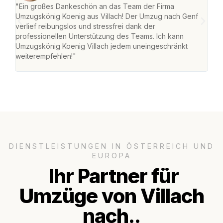
"Ein großes Dankeschön an das Team der Firma
"Die
Umzugskönig Koenig aus Villach! Der Umzug nach Genf
mei
verlief reibungslos und stressfrei dank der
Team
professionellen Unterstützung des Teams. Ich kann
habe
Umzugskönig Koenig Villach jedem uneingeschränkt
an m
weiterempfehlen!"
groß
DIENSTLEISTUNGEN IN ÖSTERREICH UND
EUROPA
Ihr Partner für
Umzüge von Villach
nach..